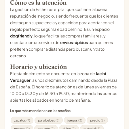
Cómo es la atención
La gestión de Esther es el pilar que sostiene la buena
reputación del negocio, siendo frecuente que los clientes
destaquen su paciencia y capacidad para acertar con el
regalo perfecto según la edad del niño. Es un espacio
dogfriendly
, lo que facilita las compras familiares, y
cuentan con un servicio de
envíos rápidos
para quienes
prefieren comprar a distancia pero buscan un trato
cercano.
Horario y ubicación
El establecimiento se encuentra en la zona de
Jacint
Verdaguer
, a unos diez minutos caminando desde la Plaza
de España. El horario de atención es de lunes a viernes de
10:00 a 13:30 y de 16:30 a 19:30, manteniendo las puertas
abiertas los sábados en horario de mañana.
Lo que más mencionan en las reseñas
zapatos
(7)
para bebes
(3)
juegos
(3)
precio
(2)
marcas
(2)
encanto
(2)
dulce
(2)
material
(2)