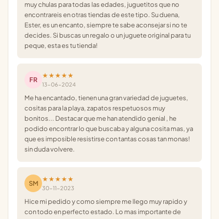
muy chulas para todas las edades, juguetitos que no
encontrareis en otras tiendas de este tipo. Su duena,
Ester, es un encanto, siempre te sabe aconsejar si no te
decides. Si buscas un regalo o un juguete original para tu
peque, esta es tu tienda!
★★★★★
FR
13-06-2024
Me ha encantado, tienen una gran variedad de juguetes,
cositas para la playa, zapatos respetuosos muy
bonitos... Destacar que me han atendido genial , he
podido encontrar lo que buscaba y alguna cosita mas, ya
que es imposible resistirse con tantas cosas tan monas!
sin duda volvere.
★★★★★
SM
30-11-2023
Hice mi pedido y como siempre me llego muy rapido y
con todo en perfecto estado. Lo mas importante de