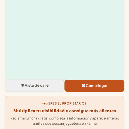
Leaflet
|
©
OpenStreetMap
+
−
Xarranca
Carrer Jacint Verdaguer, 9, Nord
Palma, Illes Balears
👁️ Vista de calle
🧭 Cómo llegar
5.0
★★★★★
· 48
📣 ¿ERES EL PROPIETARIO?
Multiplica tu visibilidad y consigue más clientes
Reclama tu ficha gratis, completa la información y aparece ante las
familias que buscan jugueteria en Palma.