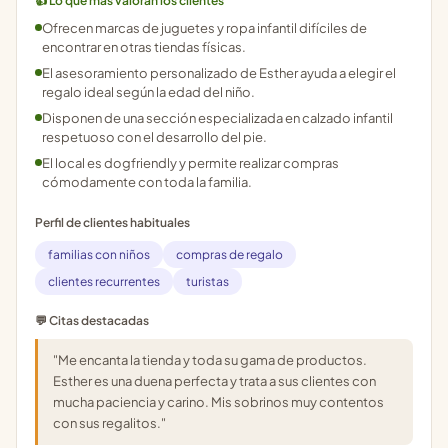
👍 Lo que más valoran los clientes
Ofrecen marcas de juguetes y ropa infantil difíciles de
encontrar en otras tiendas físicas.
El asesoramiento personalizado de Esther ayuda a elegir el
regalo ideal según la edad del niño.
Disponen de una sección especializada en calzado infantil
respetuoso con el desarrollo del pie.
El local es dogfriendly y permite realizar compras
cómodamente con toda la familia.
Perfil de clientes habituales
familias con niños
compras de regalo
clientes recurrentes
turistas
💬 Citas destacadas
"Me encanta la tienda y toda su gama de productos.
Esther es una duena perfecta y trata a sus clientes con
mucha paciencia y carino. Mis sobrinos muy contentos
con sus regalitos."