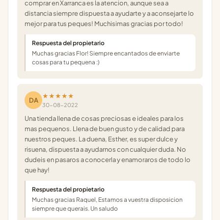
comprar en Xarranca es la atencion, aunque sea a
distancia siempre dispuesta a ayudarte y a aconsejarte lo
mejor para tus peques! Muchisimas gracias por todo!
Respuesta del propietario
Muchas gracias Flor! Siempre encantados de enviarte
cosas para tu pequena :)
★★★★★
DA
30-08-2022
Una tienda llena de cosas preciosas e ideales para los
mas pequenos. Llena de buen gusto y de calidad para
nuestros peques. La duena, Esther, es super dulce y
risuena, dispuesta a ayudarnos con cualquier duda. No
dudeis en pasaros a conocerla y enamoraros de todo lo
que hay!
Respuesta del propietario
Muchas gracias Raquel, Estamos a vuestra disposicion
siempre que querais. Un saludo