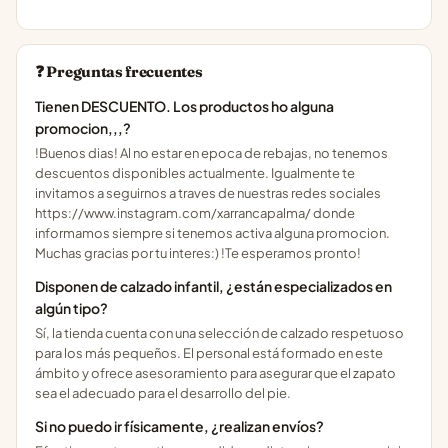
❓ Preguntas frecuentes
Tienen DESCUENTO. Los productos ho alguna
promocion,,,?
!Buenos dias! Al no estar en epoca de rebajas, no tenemos
descuentos disponibles actualmente. Igualmente te
invitamos a seguirnos a traves de nuestras redes sociales
https://www.instagram.com/xarrancapalma/ donde
informamos siempre si tenemos activa alguna promocion.
Muchas gracias por tu interes:) !Te esperamos pronto!
Disponen de calzado infantil, ¿están especializados en
algún tipo?
Sí, la tienda cuenta con una selección de calzado respetuoso
para los más pequeños. El personal está formado en este
ámbito y ofrece asesoramiento para asegurar que el zapato
sea el adecuado para el desarrollo del pie.
Si no puedo ir físicamente, ¿realizan envíos?