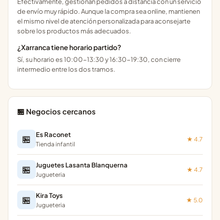
Efectivamente, gestionan pedidos a distancia con un servicio
de envío muy rápido. Aunque la compra sea online, mantienen
el mismo nivel de atención personalizada para aconsejarte
sobre los productos más adecuados.
¿Xarranca tiene horario partido?
Sí, su horario es 10:00-13:30 y 16:30-19:30, con cierre
intermedio entre los dos tramos.
🏪 Negocios cercanos
Es Raconet
🏪
★ 4.7
Tienda infantil
Juguetes Lasanta Blanquerna
🏪
★ 4.7
Jugueteria
Kira Toys
🏪
★ 5.0
Jugueteria