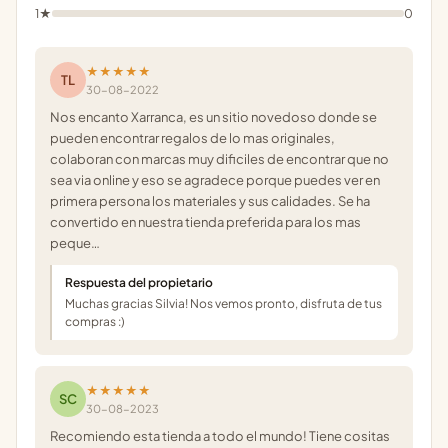
1★
0
★★★★★
TL
30-08-2022
Nos encanto Xarranca, es un sitio novedoso donde se
pueden encontrar regalos de lo mas originales,
colaboran con marcas muy dificiles de encontrar que no
sea via online y eso se agradece porque puedes ver en
primera persona los materiales y sus calidades. Se ha
convertido en nuestra tienda preferida para los mas
peque…
Respuesta del propietario
Muchas gracias Silvia! Nos vemos pronto, disfruta de tus
compras :)
★★★★★
SC
30-08-2023
Recomiendo esta tienda a todo el mundo! Tiene cositas