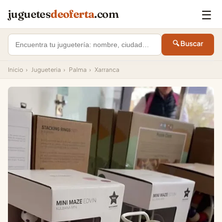
☰
juguetes
deoferta
.com
🔍 Buscar
Inicio
›
Jugueteria
›
Palma
›
Xarranca