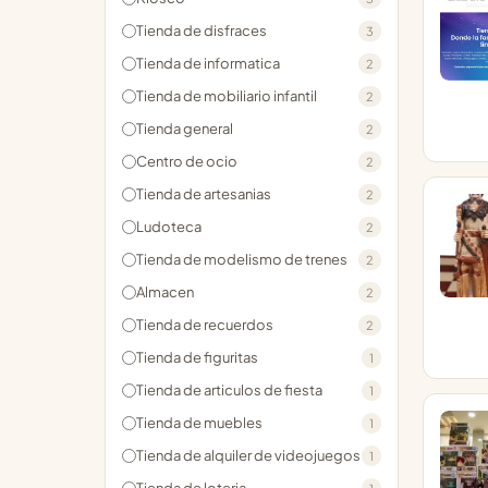
Tienda de disfraces
3
Tienda de informatica
2
Tienda de mobiliario infantil
2
Tienda general
2
Centro de ocio
2
Tienda de artesanias
2
Ludoteca
2
Tienda de modelismo de trenes
2
Almacen
2
Tienda de recuerdos
2
Tienda de figuritas
1
Tienda de articulos de fiesta
1
Tienda de muebles
1
Tienda de alquiler de videojuegos
1