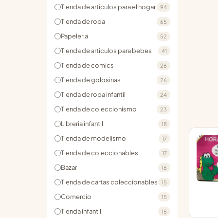
Tienda de articulos para el hogar
94
Tienda de ropa
65
Papeleria
52
Tienda de articulos para bebes
41
Tienda de comics
26
Tienda de golosinas
26
Tienda de ropa infantil
24
Tienda de coleccionismo
23
Libreria infantil
18
Tienda de modelismo
17
Tienda de coleccionables
17
Bazar
16
Tienda de cartas coleccionables
15
Comercio
15
Tienda infantil
15