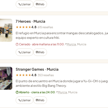
📞
🌐
Llamar
Web
7 Heroes · Murcia
4.8
★★★★★
· 615 reseñas
El refugio en Murcia para encontrar mangas descatalogados, ju
equipo experto en cultura friki.
🕐 Cerrado · abre mañana a las 11:00
📍
Murcia
, Murcia
📞
🌐
Llamar
Web
Stranger Games · Murcia
4.8
★★★★★
· 353 reseñas
El punto de encuentro en Murcia donde jugar a Yu-Gi-Oh! o ju
ambiente al estilo Big Bang Theory.
🕐 Abierto · cierra a las 24:00
📍
Murcia
, Murcia
📞
🌐
Llamar
Web