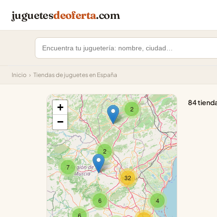
juguetes
deoferta
.com
Inicio
›
Tiendas de juguetes en España
84 tiend
+
2
−
2
7
32
6
4
6