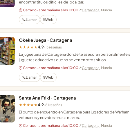
encontrar títulos difíciles de localizar.
🕐 Cerrado · abre mañana a las 10:00
📍
Cartagena
, Murcia
📞
🌐
Llamar
Web
Okeke Juega · Cartagena
4.9
★★★★★
· 13 reseñas
La juguetería de Cartagena donde te asesoran personalmente s
juguetes educativos que no se ven en otros sitios.
🕐 Cerrado · abre mañana a las 10:00
📍
Cartagena
, Murcia
📞
🌐
Llamar
Web
Santa Ana Friki · Cartagena
4.9
★★★★★
· 81 reseñas
El punto de encuentro en Cartagena para jugadores de Warham
veteranos y novatos en sus mazos.
🕐 Cerrado · abre mañana a las 10:00
📍
Cartagena
, Murcia