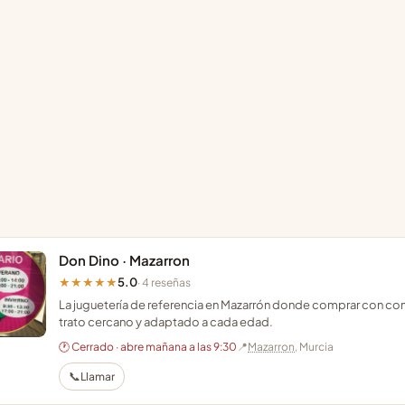
Don Dino · Mazarron
5.0
★★★★★
· 4 reseñas
La juguetería de referencia en Mazarrón donde comprar con co
trato cercano y adaptado a cada edad.
🕐 Cerrado · abre mañana a las 9:30
📍
Mazarron
, Murcia
📞
Llamar