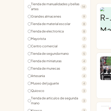
Tienda de manualidades y bellas
14
artes
Grandes almacenes
9
Tienda de material escolar
8
Tienda de electronica
8
Mayorista
7
Centro comercial
6
Tienda de segunda mano
5
Tienda de miniaturas
4
Tienda de munecas
4
Artesania
4
Museo del juguete
4
Quiosco
3
Tienda de articulos de segunda
3
mano
Kiosco
3