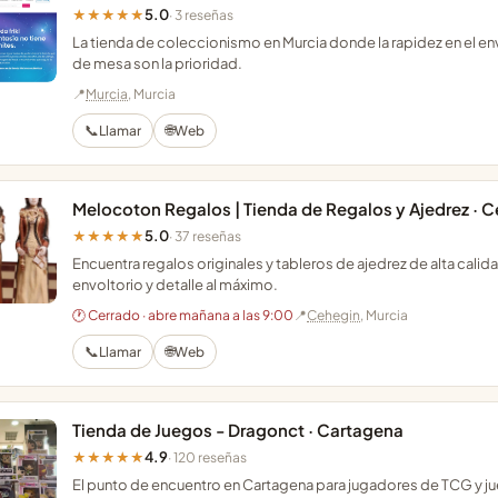
5.0
★★★★★
· 3 reseñas
La tienda de coleccionismo en Murcia donde la rapidez en el en
de mesa son la prioridad.
📍
Murcia
, Murcia
📞
🌐
Llamar
Web
Melocoton Regalos | Tienda de Regalos y Ajedrez · 
5.0
★★★★★
· 37 reseñas
Encuentra regalos originales y tableros de ajedrez de alta cal
envoltorio y detalle al máximo.
🕐 Cerrado · abre mañana a las 9:00
📍
Cehegin
, Murcia
📞
🌐
Llamar
Web
Tienda de Juegos - Dragonct · Cartagena
4.9
★★★★★
· 120 reseñas
El punto de encuentro en Cartagena para jugadores de TCG y 