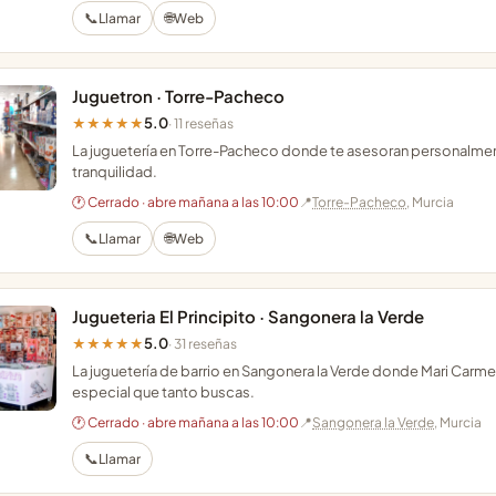
📞
🌐
Llamar
Web
Juguetron · Torre-Pacheco
5.0
★★★★★
· 11 reseñas
La juguetería en Torre-Pacheco donde te asesoran personalment
tranquilidad.
🕐 Cerrado · abre mañana a las 10:00
📍
Torre-Pacheco
, Murcia
📞
🌐
Llamar
Web
Jugueteria El Principito · Sangonera la Verde
5.0
★★★★★
· 31 reseñas
La juguetería de barrio en Sangonera la Verde donde Mari Carm
especial que tanto buscas.
🕐 Cerrado · abre mañana a las 10:00
📍
Sangonera la Verde
, Murcia
📞
Llamar