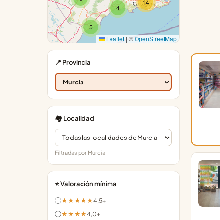
14
4
5
Leaflet
|
©
OpenStreetMap
📍 Provincia
🏘️ Localidad
Filtradas por Murcia
⭐ Valoración mínima
★★★★★
4,5+
★★★★
4,0+