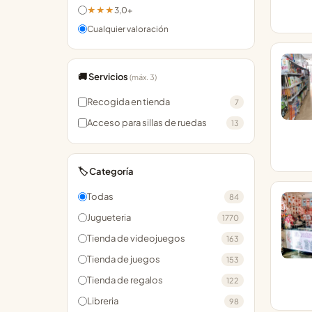
★★★
3,0+
Cualquier valoración
🚚 Servicios
(máx. 3)
Recogida en tienda
7
Acceso para sillas de ruedas
13
🏷️ Categoría
Todas
84
Jugueteria
1770
Tienda de videojuegos
163
Tienda de juegos
153
Tienda de regalos
122
Libreria
98