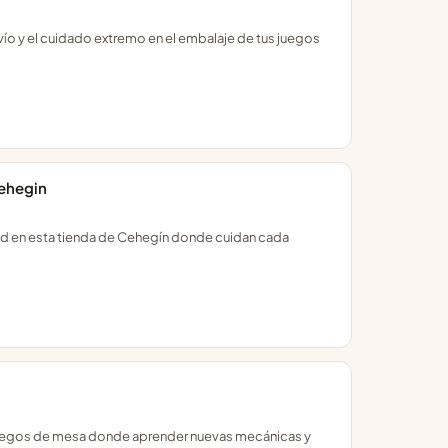
vío y el cuidado extremo en el embalaje de tus juegos
Cehegin
idad en esta tienda de Cehegín donde cuidan cada
juegos de mesa donde aprender nuevas mecánicas y