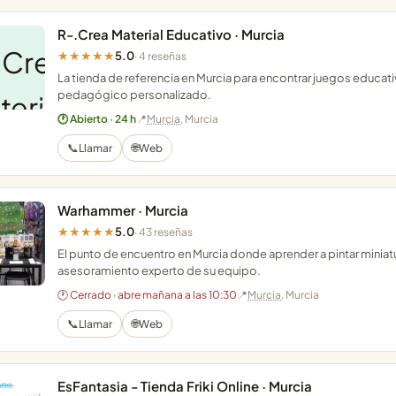
R-.Crea Material Educativo · Murcia
5.0
★★★★★
· 4 reseñas
La tienda de referencia en Murcia para encontrar juegos educa
pedagógico personalizado.
🕐 Abierto · 24 h
📍
Murcia
, Murcia
📞
🌐
Llamar
Web
Warhammer · Murcia
5.0
★★★★★
· 43 reseñas
El punto de encuentro en Murcia donde aprender a pintar miniat
asesoramiento experto de su equipo.
🕐 Cerrado · abre mañana a las 10:30
📍
Murcia
, Murcia
📞
🌐
Llamar
Web
EsFantasia - Tienda Friki Online · Murcia