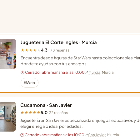
Jugueteria El Corte Ingles · Murcia
4.3
★★★★★
· 178 reseñas
Encuentra desde figuras de Star Wars hasta coleccionables Marv
donde te ayudan con tus encargos.
🕐 Cerrado · abre mañana a las 10:00
📍
Murcia
, Murcia
🌐
Web
Cucamona · San Javier
5.0
★★★★★
· 32 reseñas
Juguetería en San Javier especializada en juegos educativos y
elegir el regalo ideal por edades.
🕐 Cerrado · abre mañana a las 10:00
📍
San Javier
, Murcia