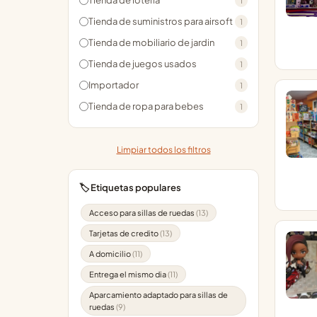
Tienda de loteria
1
Tienda de suministros para airsoft
1
Tienda de mobiliario de jardin
1
Tienda de juegos usados
1
Importador
1
Tienda de ropa para bebes
1
Limpiar todos los filtros
🏷️ Etiquetas populares
Acceso para sillas de ruedas
(13)
Tarjetas de credito
(13)
A domicilio
(11)
Entrega el mismo dia
(11)
Aparcamiento adaptado para sillas de
ruedas
(9)