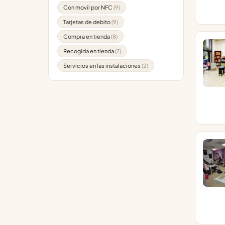
Con movil por NFC
(9)
Tarjetas de debito
(9)
Compra en tienda
(8)
Recogida en tienda
(7)
Servicios en las instalaciones
(2)