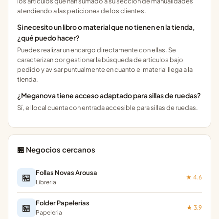
los artículos que han sumado a su sección de manualidades
atendiendo a las peticiones de los clientes.
Si necesito un libro o material que no tienen en la tienda,
¿qué puedo hacer?
Puedes realizar un encargo directamente con ellas. Se
caracterizan por gestionar la búsqueda de artículos bajo
pedido y avisar puntualmente en cuanto el material llega a la
tienda.
¿Meganova tiene acceso adaptado para sillas de ruedas?
Sí, el local cuenta con entrada accesible para sillas de ruedas.
🏪 Negocios cercanos
Follas Novas Arousa
🏪
★ 4.6
Libreria
Folder Papelerias
🏪
★ 3.9
Papeleria