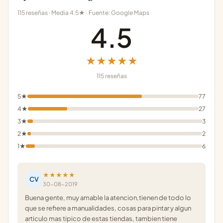
115 reseñas · Media 4.5★ · Fuente: Google Maps
4.5
★★★★★
115 reseñas
5★
77
4★
27
3★
3
2★
2
1★
6
★★★★★
CV
30-08-2019
Buena gente, muy amable la atencion,tienen de todo lo
que se refiere a manualidades, cosas para pintar y algun
articulo mas tipico de estas tiendas, tambien tiene