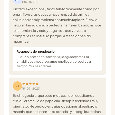
08-01-2021
Un trato excepcional, tanto telefonicamente como por
email. Tuve unas dudas al hacer un pedido online y
solucionaron mi problema con mucha rapidez. El envio
llego en tan solo un dia perfectamente embalado asi que
lo recomiendo y estoy segura de que volvere a
comprarles en un futuro porque la atencion ha sido
magnifica.
Respuesta del propietario
Fue un placer poder atenderla, le agradecemos su
amabilidad y nos alegramos que llegara el pedido a
tiempo. Muchas gracias.
★★★★★
ZX
15-09-2023
Es el negocio al que acudimos cuando necesitamos
cualquier articulo de papeleria, siempre recibimos muy
bien trato. He pedido en varias ocasiones algun libro o
material que no tienen en existencias y enseguida me han