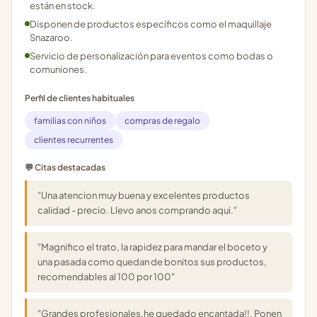
están en stock.
Disponen de productos específicos como el maquillaje
Snazaroo.
Servicio de personalización para eventos como bodas o
comuniones.
Perfil de clientes habituales
familias con niños
compras de regalo
clientes recurrentes
💬 Citas destacadas
"Una atencion muy buena y excelentes productos
calidad - precio. Llevo anos comprando aqui."
"Magnifico el trato, la rapidez para mandar el boceto y
una pasada como quedan de bonitos sus productos,
recomendables al 100 por 100"
"Grandes profesionales,he quedado encantada!!, Ponen