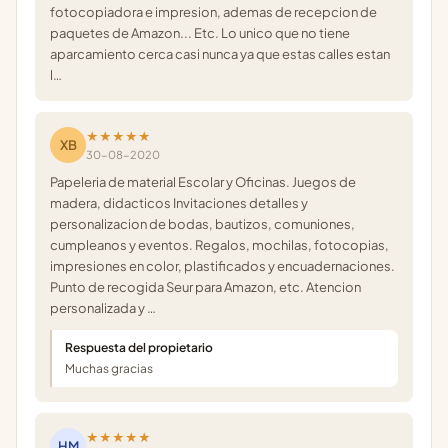
fotocopiadora e impresion, ademas de recepcion de
paquetes de Amazon... Etc. Lo unico que no tiene
aparcamiento cerca casi nunca ya que estas calles estan
l…
★★★★★
XB
30-08-2020
Papeleria de material Escolar y Oficinas. Juegos de
madera, didacticos Invitaciones detalles y
personalizacion de bodas, bautizos, comuniones,
cumpleanos y eventos. Regalos, mochilas, fotocopias,
impresiones en color, plastificados y encuadernaciones.
Punto de recogida Seur para Amazon, etc. Atencion
personalizada y …
Respuesta del propietario
Muchas gracias
★★★★★
HM