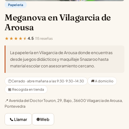
Papeleria
Meganova en Vilagarcia de
Arousa
★★★★★
4.5
· 115 reseñas
La papelería en Vilagarcia de Arousa donde encuentras
desde juegos didácticos y maquillaje Snazaroo hasta
material escolar con asesoramiento cercano.
🕐
Cerrado · abre mañana a las 9:30
· 9:30-14:30
🚚 A domicilio
🏪 Recogida en tienda
📍 Avenida del Doctor Touron, 29, Bajo, 36600 Vilagarcia de Arousa,
Pontevedra
📞 Llamar
🌐 Web