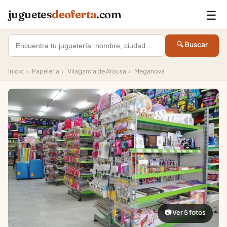
☰
juguetes
deoferta
.com
🔍 Buscar
Inicio
›
Papeleria
›
Vilagarcia de Arousa
›
Meganova
📷 Ver 5 fotos