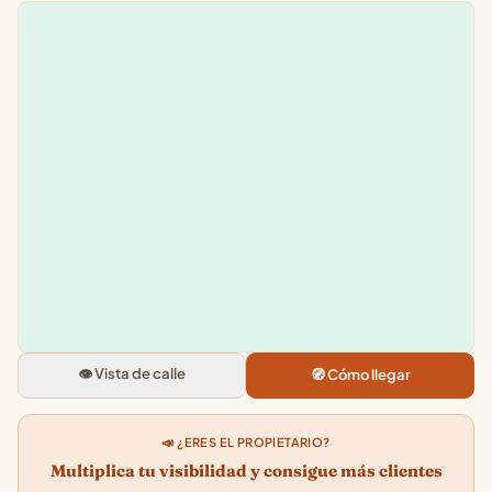
Leaflet
|
©
OpenStreetMap
+
−
Meganova
Avenida del Doctor Touron, 29, B
36600 Vilagarcia de Arousa,
👁️ Vista de calle
🧭 Cómo llegar
Pontevedra
4.5
★★★★★
· 115
📣 ¿ERES EL PROPIETARIO?
Multiplica tu visibilidad y consigue más clientes