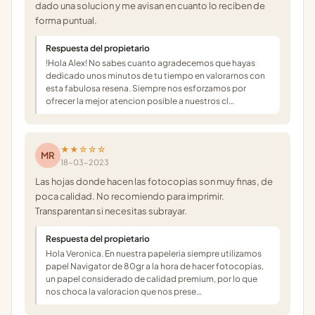
dado una solucion y me avisan en cuanto lo reciben de
forma puntual.
Respuesta del propietario
!Hola Alex! No sabes cuanto agradecemos que hayas
dedicado unos minutos de tu tiempo en valorarnos con
esta fabulosa resena. Siempre nos esforzamos por
ofrecer la mejor atencion posible a nuestros cl…
★★☆☆☆
MR
18-03-2023
Las hojas donde hacen las fotocopias son muy finas, de
poca calidad. No recomiendo para imprimir.
Transparentan si necesitas subrayar.
Respuesta del propietario
Hola Veronica. En nuestra papeleria siempre utilizamos
papel Navigator de 80gr a la hora de hacer fotocopias,
un papel considerado de calidad premium, por lo que
nos choca la valoracion que nos prese…